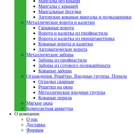
Мангалы без крыши
Мангалы с крышей
Мангальные беседки
Авторские кованые мангалы и подказанники
Металлическиe ворота и калитки
Гаражные ворота
Ворота и калитка из профнастила
Ворота и калитка из евроштакетника
Кованые ворота и калитки
Автоматические ворота
Металлическиe заборы
Заборы из профнастила
Заборы из сотового поликарбоната
Кованые заборы
Ограждения. Решётки. Входные группы. Перила
Оградки сварные
Решетки на окна
Металлические входные группы
Кованые перила
Мягкие окна
Композитная арматура
О компании
О нас
Доставка
Фирмам