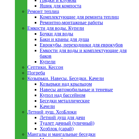
Грядки и клумбы
Ящик для компоста
Ремонт теплиц
Комплектующие для ремонта теплиц
Ремонтно-монтажные работы
Емкости для воды. Купели
Бочки для воды
Баки и краны для душа
Еврокубы, переходники для еврокубов
Емкости для воды и комплектующие для
баков
Купели
Септики. Кессон
Погреба
Козырьки. Навесы. Беседки. Качели
Козырьки над крыльцом
Навесы автомобильные и теневые
Купол над бассейном
Беседки металлическиe
Качели
Летний душ. ХозБлоки
Летний душ для дачи
Туалет дачный (уличный)
Хозблок (сарай)
Мангалы и мангальные беседки