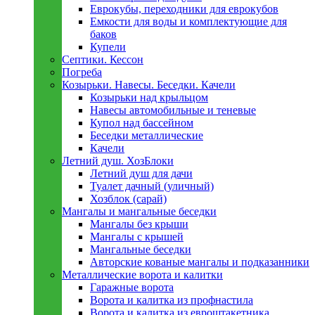
Еврокубы, переходники для еврокубов
Емкости для воды и комплектующие для
баков
Купели
Септики. Кессон
Погреба
Козырьки. Навесы. Беседки. Качели
Козырьки над крыльцом
Навесы автомобильные и теневые
Купол над бассейном
Беседки металлическиe
Качели
Летний душ. ХозБлоки
Летний душ для дачи
Туалет дачный (уличный)
Хозблок (сарай)
Мангалы и мангальные беседки
Мангалы без крыши
Мангалы с крышей
Мангальные беседки
Авторские кованые мангалы и подказанники
Металлическиe ворота и калитки
Гаражные ворота
Ворота и калитка из профнастила
Ворота и калитка из евроштакетника