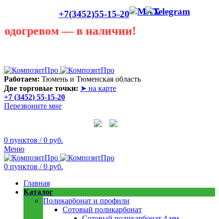
+7(3452)55-15-20
гревом — в наличии!
Лето сегодня только в теплице! В любую погоду она
пригодится! Скидки до 40 процентов! Звоните в любую
погоду 55 - 15 - 20
Работаем:
Тюмень и Тюменская область
Две торговые точки:
➤ на карте
+7 (3452) 55-15-20
Перезвоните мне
0
пунктов
/
0
руб.
Меню
0
пунктов
/
0
руб.
Главная
Каталог
Поликарбонат и профили
Сотовый поликарбонат
Сотовый поликарбонат 4 мм