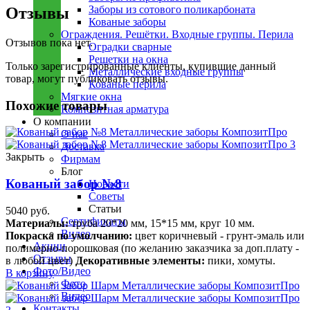
Заборы из сотового поликарбоната
Отзывы
Кованые заборы
Ограждения. Решётки. Входные группы. Перила
Отзывов пока нет.
Оградки сварные
Решетки на окна
Только зарегистрированные клиенты, купившие данный
Металлические входные группы
товар, могут публиковать отзывы.
Кованые перила
Мягкие окна
Похожие товары
Композитная арматура
О компании
О нас
Доставка
Закрыть
Фирмам
Блог
Кованый забор №8
Новости
Советы
Статьи
5040
руб.
Сертификаты
Материалы:
труба 20*20 мм, 15*15 мм, круг 10 мм.
Видео
Покраска по умолчанию:
цвет коричневый - грунт-эмаль или
Акции
полимерно-порошковая (по желанию заказчика за доп.плату -
Отзывы
в любой цвет)
Декоративные элементы:
пики, хомуты.
Фото/Видео
В корзину
Фото
Видео
Контакты