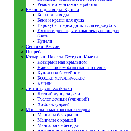
Ремонтно-монтажные работы
Емкости для воды. Купели
Бочки для воды
Баки и краны для душа
Еврокубы, переходники для еврокубов
Емкости для воды и комплектующие для
баков
Купели
Септики. Кессон
Погреба
Козырьки. Навесы. Беседки. Качели
Козырьки над крыльцом
Навесы автомобильные и теневые
Купол над бассейном
Беседки металлическиe
Качели
Летний душ. ХозБлоки
Летний душ для дачи
Туалет дачный (уличный)
Хозблок (сарай)
Мангалы и мангальные беседки
Мангалы без крыши
Мангалы с крышей
Мангальные беседки
Авторские кованые мангалы и подказанники