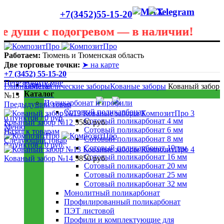
+7(3452)55-15-20
уши с подогревом — в наличии!
Лето сегодня только в теплице! В любую погоду она
пригодится! Скидки до 40 процентов! Звоните в любую
Работаем:
Тюмень и Тюменская область
погоду 55 - 15 - 20
Две торговые точки:
➤ на карте
+7 (3452) 55-15-20
Перезвоните мне
Главная
Главная
Металлические заборы
Кованые заборы
Кованый забор
Каталог
№13
Поликарбонат и профили
Предыдущий товар
Сотовый поликарбонат
0
пунктов
/
0
руб.
Сотовый поликарбонат 4 мм
Кованый забор №12
5580
руб.
Меню
Сотовый поликарбонат 6 мм
Назад к товарам
Сотовый поликарбонат 8 мм
Следующий товар
0
пунктов
/
0
руб.
Сотовый поликарбонат 10 мм
Сотовый поликарбонат 16 мм
Кованый забор №14
5850
руб.
Сотовый поликарбонат 20 мм
Сотовый поликарбонат 25 мм
Сотовый поликарбонат 32 мм
Монолитный поликарбонат
Профилированный поликарбонат
ПЭТ листовой
Профили и комплектующие для