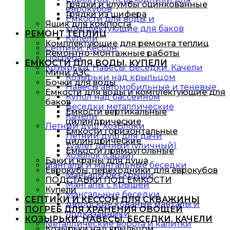
Грядки и клумбы оцинкованные
еврокубов
Грядки из шифера
Емкости для воды и
Ящик для компоста
комплектующие для баков
РЕМОНТ ТЕПЛИЦ
Купели
Комплектующие для ремонта теплиц
Септики. Кессон
Ремонтно-монтажные работы
Погреба
ЕМКОСТИ ДЛЯ ВОДЫ. КУПЕЛИ
Козырьки. Навесы. Беседки. Качели
Мини АЗС
Козырьки над крыльцом
Бочки для воды
Навесы автомобильные и теневые
Емкости для воды и комплектующие для
Купол над бассейном
баков
Беседки металлическиe
Емкости вертикальные
Качели
цилиндрические
Летний душ. ХозБлоки
Емкости горизонтальные
Летний душ для дачи
цилиндрические
Туалет дачный (уличный)
Емкости прямоугольные
Хозблок (сарай)
Баки и краны для душа
Мангалы и мангальные беседки
Еврокубы, переходники для еврокубов
Мангалы без крыши
ПОДСТАВКИ ПОД ЕМКОСТИ
Мангалы с крышей
Купели
Мангальные беседки
СЕПТИКИ И КЕССОН ДЛЯ СКВАЖИНЫ
Авторские кованые мангалы и
ПОГРЕБ ДЛЯ ХРАНЕНИЯ ОВОЩЕЙ
подказанники
КОЗЫРЬКИ. НАВЕСЫ. БЕСЕДКИ. КАЧЕЛИ
Металлическиe ворота и калитки
Козырьки над крыльцом