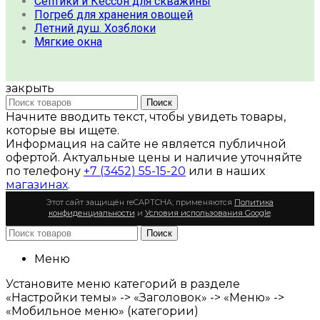
Септики и Кессон для скважины
Погреб для хранения овощей
Летний душ. Хозблоки
Мягкие окна
закрыть
Поиск
Начните вводить текст, чтобы увидеть товары,
которые вы ищете.
Информация на сайте не является публичной
офертой. Актуальные цены и наличие уточняйте
по телефону
+7 (3452) 55-15-20
или в наших
магазинах
.
Этот сайт защищён reCAPTCHA; применяются
Политика
конфиденциальности
и
Условия использования Google
.
Поиск
Меню
Установите меню категорий в разделе
«Настройки темы» -> «Заголовок» -> «Меню» ->
«Мобильное меню» (категории)