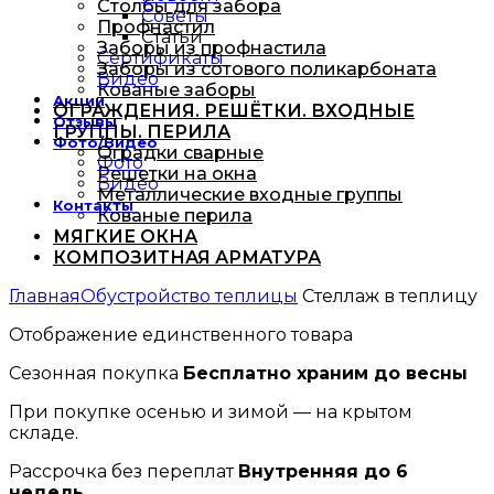
Столбы для забора
Советы
Профнастил
Статьи
Заборы из профнастила
Сертификаты
Заборы из сотового поликарбоната
Видео
Кованые заборы
Акции
ОГРАЖДЕНИЯ. РЕШЁТКИ. ВХОДНЫЕ
Отзывы
ГРУППЫ. ПЕРИЛА
Фото/Видео
Оградки сварные
Фото
Решетки на окна
Видео
Металлические входные группы
Контакты
Кованые перила
МЯГКИЕ ОКНА
КОМПОЗИТНАЯ АРМАТУРА
Главная
Обустройство теплицы
Стеллаж в теплицу
Отображение единственного товара
Сезонная покупка
Бесплатно храним до весны
При покупке осенью и зимой — на крытом
складе.
Рассрочка без переплат
Внутренняя до 6
недель