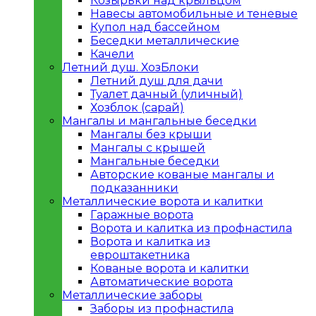
Козырьки над крыльцом
Навесы автомобильные и теневые
Купол над бассейном
Беседки металлическиe
Качели
Летний душ. ХозБлоки
Летний душ для дачи
Туалет дачный (уличный)
Хозблок (сарай)
Мангалы и мангальные беседки
Мангалы без крыши
Мангалы с крышей
Мангальные беседки
Авторские кованые мангалы и
подказанники
Металлическиe ворота и калитки
Гаражные ворота
Ворота и калитка из профнастила
Ворота и калитка из
евроштакетника
Кованые ворота и калитки
Автоматические ворота
Металлическиe заборы
Заборы из профнастила