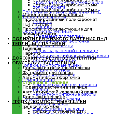
Сотовый поликарбонат 20 мм
Профили и комплектующие для
Сотовый поликарбонат 25 мм
поликарбоната
Сотовый поликарбонат 32 мм
Полиэтилен низкого давления ПНД
Монолитный поликарбонат
Теплицы и парники
Профилированный поликарбонат
Теплицы
ПЭТ листовой
Парники
Профили и комплектующие для
Обустройство теплицы
поликарбоната
Фундамент для теплиц
ПОЛИЭТИЛЕН НИЗКОГО ДАВЛЕНИЯ ПНД
Автоматическая форточка
ТЕПЛИЦЫ И ПАРНИКИ
Стеллаж в теплицу
Теплицы
Подвязка растений в теплице
Парники
Автоматический капельный полив
ДОРОЖКИ ИЗ РЕЗИНОВОЙ ПЛИТКИ
Дорожки в теплице
ОБУСТРОЙСТВО ТЕПЛИЦЫ
Грядки. Компостные ящики
Дорожки из резиновой плитки
Грядки и клумбы
Фундамент для теплиц
Ящик для компоста
Автоматическая форточка
Ремонт теплиц
Стеллаж в теплицу
Комплектующие для ремонта
Подвязка растений в теплице
теплиц
Автоматический капельный полив
Ремонтно-монтажные работы
Дорожки в теплице
Емкости для воды. Купели
ГРЯДКИ. КОМПОСТНЫЕ ЯЩИКИ
Бочки для воды
Грядки и клумбы
Баки и краны для душа
Грядки и клумбы из ДПК
Еврокубы, переходники для