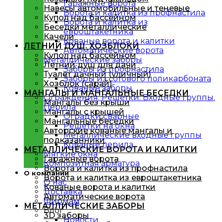
Гаражные ворота
Навесы автомобильные и теневые
Ворота и калитка из профнастила
Купол над бассейном
Ворота и калитка из
Беседки металлические
евроштакетника
Качели
Кованые ворота и калитки
ЛЕТНИЙ ДУШ. ХОЗБЛОКИ
Автоматические ворота
Купол над бассейном
Металлическиe заборы
Летний душ для дачи
Заборы из профнастила
Туалет дачный (уличный)
Заборы из сотового поликарбоната
Хозблок (сарай)
Кованые заборы
МАНГАЛЫ И МАНГАЛЬНЫЕ БЕСЕДКИ
Ограждения. Решётки. Входные группы.
Мангалы без крыши
Перила
Мангалы с крышей
Оградки сварные
Мангальные беседки
Решетки на окна
Авторские кованые мангалы и
Металлические входные группы
подказанники
Кованые перила
МЕТАЛЛИЧЕСКИЕ ВОРОТА И КАЛИТКИ
Мягкие окна
Гаражные ворота
Композитная арматура
Ворота и калитка из профнастила
О компании
Ворота и калитка из евроштакетника
О нас
Кованые ворота и калитки
Доставка
Автоматические ворота
Фирмам
МЕТАЛЛИЧЕСКИЕ ЗАБОРЫ
Блог
3D заборы
Новости