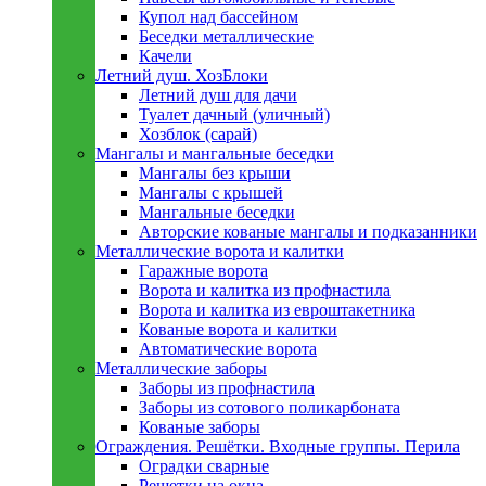
Купол над бассейном
Беседки металлическиe
Качели
Летний душ. ХозБлоки
Летний душ для дачи
Туалет дачный (уличный)
Хозблок (сарай)
Мангалы и мангальные беседки
Мангалы без крыши
Мангалы с крышей
Мангальные беседки
Авторские кованые мангалы и подказанники
Металлическиe ворота и калитки
Гаражные ворота
Ворота и калитка из профнастила
Ворота и калитка из евроштакетника
Кованые ворота и калитки
Автоматические ворота
Металлическиe заборы
Заборы из профнастила
Заборы из сотового поликарбоната
Кованые заборы
Ограждения. Решётки. Входные группы. Перила
Оградки сварные
Решетки на окна