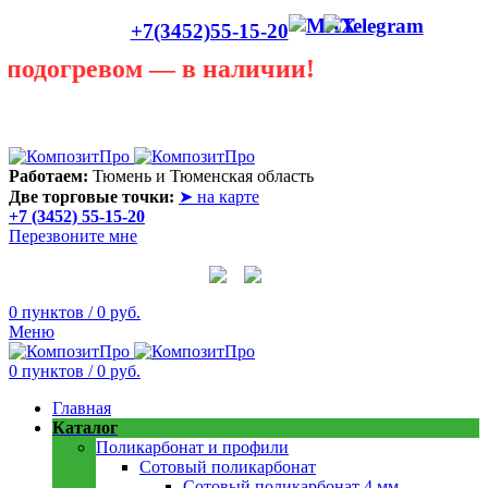
+7(3452)55-15-20
огревом — в наличии!
Лето сегодня только в теплице! В любую погоду она
пригодится! Скидки до 40 процентов! Звоните в любую
погоду 55 - 15 - 20
Работаем:
Тюмень и Тюменская область
Две торговые точки:
➤ на карте
+7 (3452) 55-15-20
Перезвоните мне
0
пунктов
/
0
руб.
Меню
0
пунктов
/
0
руб.
Главная
Каталог
Поликарбонат и профили
Сотовый поликарбонат
Сотовый поликарбонат 4 мм