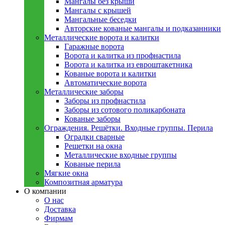
Мангалы без крыши
Мангалы с крышей
Мангальные беседки
Авторские кованые мангалы и подказанники
Металлическиe ворота и калитки
Гаражные ворота
Ворота и калитка из профнастила
Ворота и калитка из евроштакетника
Кованые ворота и калитки
Автоматические ворота
Металлическиe заборы
Заборы из профнастила
Заборы из сотового поликарбоната
Кованые заборы
Ограждения. Решётки. Входные группы. Перила
Оградки сварные
Решетки на окна
Металлические входные группы
Кованые перила
Мягкие окна
Композитная арматура
О компании
О нас
Доставка
Фирмам