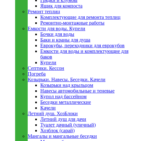
Грядки и клумбы
Ящик для компоста
Ремонт теплиц
Комплектующие для ремонта теплиц
Ремонтно-монтажные работы
Емкости для воды. Купели
Бочки для воды
Баки и краны для душа
Еврокубы, переходники для еврокубов
Емкости для воды и комплектующие для
баков
Купели
Септики. Кессон
Погреба
Козырьки. Навесы. Беседки. Качели
Козырьки над крыльцом
Навесы автомобильные и теневые
Купол над бассейном
Беседки металлическиe
Качели
Летний душ. ХозБлоки
Летний душ для дачи
Туалет дачный (уличный)
Хозблок (сарай)
Мангалы и мангальные беседки