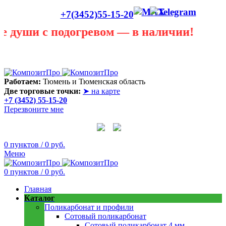
+7(3452)55-15-20
с подогревом — в наличии!
Лето сегодня только в теплице! В любую погоду она
пригодится! Скидки до 40 процентов! Звоните в любую
погоду 55 - 15 - 20
Работаем:
Тюмень и Тюменская область
Две торговые точки:
➤ на карте
+7 (3452) 55-15-20
Перезвоните мне
0
пунктов
/
0
руб.
Меню
0
пунктов
/
0
руб.
Главная
Каталог
Поликарбонат и профили
Сотовый поликарбонат
Сотовый поликарбонат 4 мм