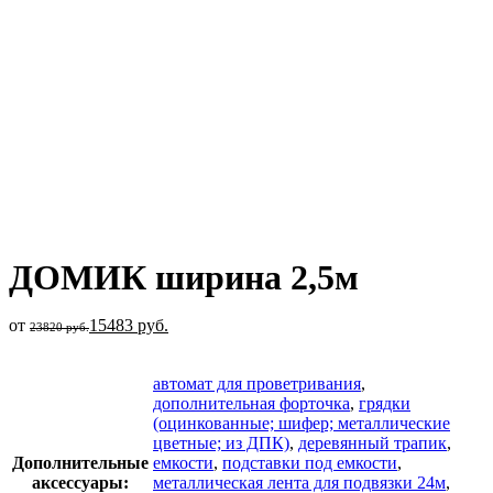
Увеличить
ДОМИК ширина 2,5м
от
15483
руб.
23820
руб.
автомат для проветривания
,
дополнительная форточка
,
грядки
(оцинкованные; шифер; металлические
цветные; из ДПК)
,
деревянный трапик
,
Дополнительные
емкости
,
подставки под емкости
,
аксессуары:
металлическая лента для подвязки 24м
,