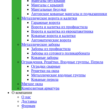
Мангалы без крыши
Мангалы с крышей
Мангальные беседки
Авторские кованые мангалы и подказанники
Металлическиe ворота и калитки
Гаражные ворота
Ворота и калитка из профнастила
Ворота и калитка из евроштакетника
Кованые ворота и калитки
Автоматические ворота
Металлическиe заборы
Заборы из профнастила
Заборы из сотового поликарбоната
Кованые заборы
Ограждения. Решётки. Входные группы. Перила
Оградки сварные
Решетки на окна
Металлические входные группы
Кованые перила
Мягкие окна
Композитная арматура
О компании
О нас
Доставка
Фирмам