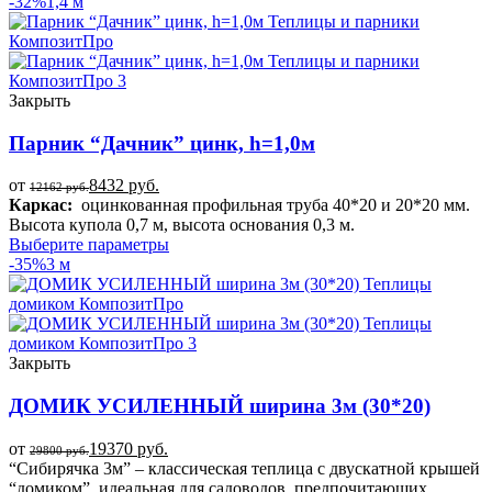
-32%
1,4 м
Закрыть
Парник “Дачник” цинк, h=1,0м
от
8432
руб.
12162
руб.
Каркас:
оцинкованная профильная труба 40*20 и 20*20 мм.
Высота купола 0,7 м, высота основания 0,3 м.
Выберите параметры
-35%
3 м
Закрыть
ДОМИК УСИЛЕННЫЙ ширина 3м (30*20)
от
19370
руб.
29800
руб.
“Cибирячка 3м” – классическая теплица с двускатной крышей
“домиком”, идеальная для садоводов, предпочитающих