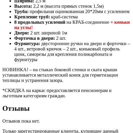
Ширина:
2,5 м
Высота:
2,2 м (высота прямых стенок 1,5м)
Труба:
профильная оцинкованная 20*20мм с усилением
Крепление труб:
краб-система
8 продольных усилений
на КРАБ-соединение
+ коньки
на углы!
Двери:
2 шт. шириной 1м
Форточка в двери:
2 шт.
Фурнитура:
двусторонние ручки на двери и форточки –
4 шт., ветровой крючок – 2 шт., коньковый профиль
цинк, саморезы для крепления поликарбоната и
фурнитуры
НОВИНКА! – на стыках боковой стенки и ската крыши
устанавливается металлический конек для герметизации
теплицы и устранения зазора.
*СКИДКА на каркас предоставляется пенсионерам и
льготным категориям граждан.
Отзывы
Отзывов пока нет.
Только зарегистрированные клиенты, купившие данный