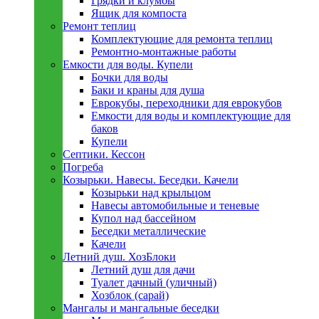
Грядки и клумбы
Ящик для компоста
Ремонт теплиц
Комплектующие для ремонта теплиц
Ремонтно-монтажные работы
Емкости для воды. Купели
Бочки для воды
Баки и краны для душа
Еврокубы, переходники для еврокубов
Емкости для воды и комплектующие для
баков
Купели
Септики. Кессон
Погреба
Козырьки. Навесы. Беседки. Качели
Козырьки над крыльцом
Навесы автомобильные и теневые
Купол над бассейном
Беседки металлическиe
Качели
Летний душ. ХозБлоки
Летний душ для дачи
Туалет дачный (уличный)
Хозблок (сарай)
Мангалы и мангальные беседки