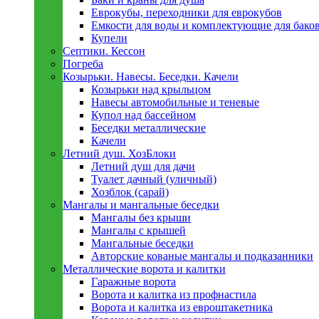
Еврокубы, переходники для еврокубов
Емкости для воды и комплектующие для бако
Купели
Септики. Кессон
Погреба
Козырьки. Навесы. Беседки. Качели
Козырьки над крыльцом
Навесы автомобильные и теневые
Купол над бассейном
Беседки металлическиe
Качели
Летний душ. ХозБлоки
Летний душ для дачи
Туалет дачный (уличный)
Хозблок (сарай)
Мангалы и мангальные беседки
Мангалы без крыши
Мангалы с крышей
Мангальные беседки
Авторские кованые мангалы и подказанники
Металлическиe ворота и калитки
Гаражные ворота
Ворота и калитка из профнастила
Ворота и калитка из евроштакетника