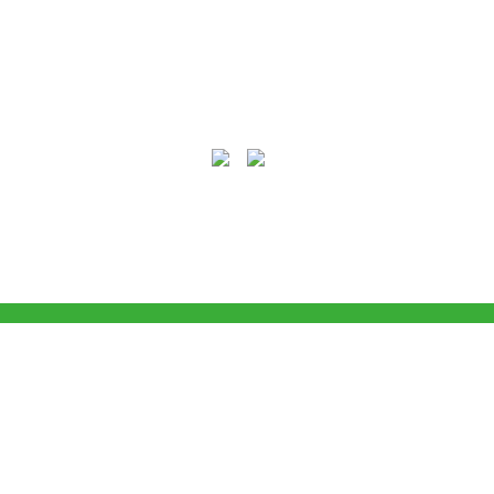
ся! Скидки до 40 процентов! Звоните в любую погоду 55 - 15 -