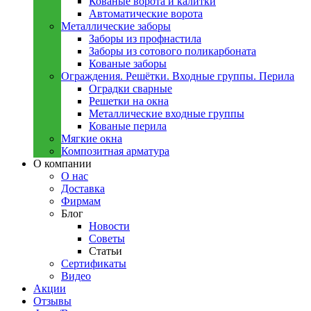
Кованые ворота и калитки
Автоматические ворота
Металлическиe заборы
Заборы из профнастила
Заборы из сотового поликарбоната
Кованые заборы
Ограждения. Решётки. Входные группы. Перила
Оградки сварные
Решетки на окна
Металлические входные группы
Кованые перила
Мягкие окна
Композитная арматура
О компании
О нас
Доставка
Фирмам
Блог
Новости
Советы
Статьи
Сертификаты
Видео
Акции
Отзывы