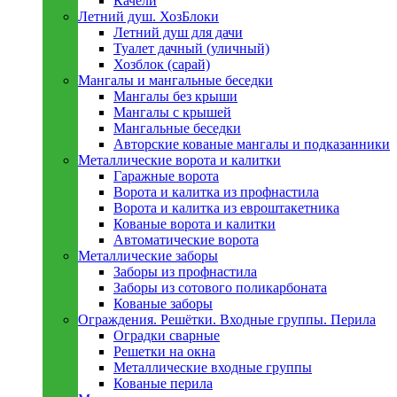
Качели
Летний душ. ХозБлоки
Летний душ для дачи
Туалет дачный (уличный)
Хозблок (сарай)
Мангалы и мангальные беседки
Мангалы без крыши
Мангалы с крышей
Мангальные беседки
Авторские кованые мангалы и подказанники
Металлическиe ворота и калитки
Гаражные ворота
Ворота и калитка из профнастила
Ворота и калитка из евроштакетника
Кованые ворота и калитки
Автоматические ворота
Металлическиe заборы
Заборы из профнастила
Заборы из сотового поликарбоната
Кованые заборы
Ограждения. Решётки. Входные группы. Перила
Оградки сварные
Решетки на окна
Металлические входные группы
Кованые перила