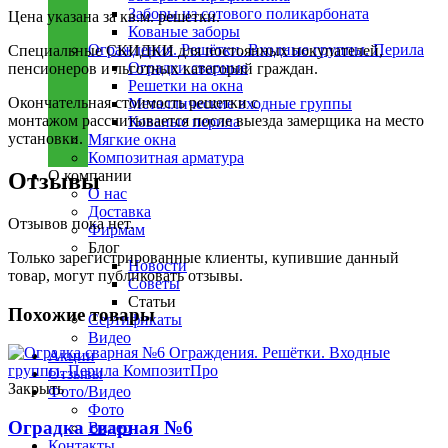
Заборы из сотового поликарбоната
Цена указана за кв.м. решетки.
Кованые заборы
Ограждения. Решётки. Входные группы. Перила
Специальные СКИДКИ для постоянных покупателей,
Оградки сварные
пенсионеров и льготных категорий граждан.
Решетки на окна
Окончательная стоимость решетки с
Металлические входные группы
монтажом
рассчитывается после выезда замерщика на место
Кованые перила
установки.
Мягкие окна
Композитная арматура
О компании
Отзывы
О нас
Доставка
Отзывов пока нет.
Фирмам
Блог
Только зарегистрированные клиенты, купившие данный
Новости
товар, могут публиковать отзывы.
Советы
Статьи
Похожие товары
Сертификаты
Видео
Акции
Отзывы
Закрыть
Фото/Видео
Фото
Оградка сварная №6
Видео
Контакты