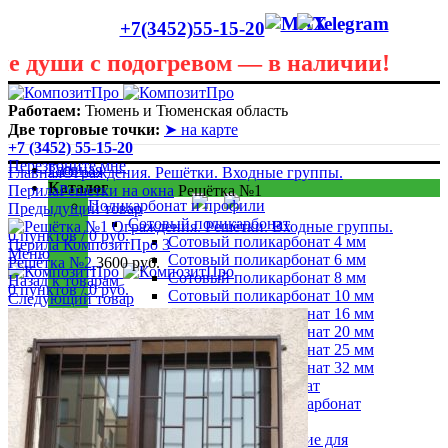
+7(3452)55-15-20
уши с подогревом — в наличии!
Лето сегодня только в теплице! В любую погоду она
пригодится! Скидки до 40 процентов! Звоните в любую
Работаем:
Тюмень и Тюменская область
погоду 55 - 15 - 20
Две торговые точки:
➤ на карте
+7 (3452) 55-15-20
Перезвоните мне
Главная
Главная
Ограждения. Решётки. Входные группы.
Каталог
Перила
Решетки на окна
Решётка №1
Поликарбонат и профили
Предыдущий товар
Сотовый поликарбонат
0
пунктов
/
0
руб.
Сотовый поликарбонат 4 мм
Меню
Сотовый поликарбонат 6 мм
Решётка №2
3600
руб.
Сотовый поликарбонат 8 мм
Назад к товарам
0
пунктов
/
0
руб.
Сотовый поликарбонат 10 мм
Следующий товар
Сотовый поликарбонат 16 мм
Сотовый поликарбонат 20 мм
Сотовый поликарбонат 25 мм
Сотовый поликарбонат 32 мм
Монолитный поликарбонат
Профилированный поликарбонат
ПЭТ листовой
Профили и комплектующие для