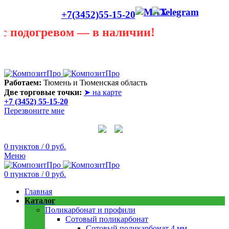
+7(3452)55-15-20
одогревом — в наличии!
Лето сегодня только в теплице! В любую погоду она
пригодится! Скидки до 40 процентов! Звоните в любую
погоду 55 - 15 - 20
Работаем:
Тюмень и Тюменская область
Две торговые точки:
➤ на карте
+7 (3452) 55-15-20
Перезвоните мне
0
пунктов
/
0
руб.
Меню
0
пунктов
/
0
руб.
Главная
Каталог
Поликарбонат и профили
Сотовый поликарбонат
Сотовый поликарбонат 4 мм