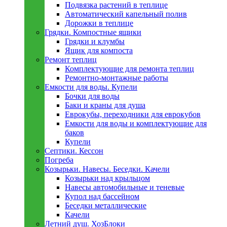
Подвязка растений в теплице
Автоматический капельный полив
Дорожки в теплице
Грядки. Компостные ящики
Грядки и клумбы
Ящик для компоста
Ремонт теплиц
Комплектующие для ремонта теплиц
Ремонтно-монтажные работы
Емкости для воды. Купели
Бочки для воды
Баки и краны для душа
Еврокубы, переходники для еврокубов
Емкости для воды и комплектующие для
баков
Купели
Септики. Кессон
Погреба
Козырьки. Навесы. Беседки. Качели
Козырьки над крыльцом
Навесы автомобильные и теневые
Купол над бассейном
Беседки металлическиe
Качели
Летний душ. ХозБлоки