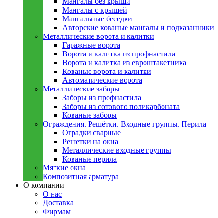
Мангалы без крыши
Мангалы с крышей
Мангальные беседки
Авторские кованые мангалы и подказанники
Металлическиe ворота и калитки
Гаражные ворота
Ворота и калитка из профнастила
Ворота и калитка из евроштакетника
Кованые ворота и калитки
Автоматические ворота
Металлическиe заборы
Заборы из профнастила
Заборы из сотового поликарбоната
Кованые заборы
Ограждения. Решётки. Входные группы. Перила
Оградки сварные
Решетки на окна
Металлические входные группы
Кованые перила
Мягкие окна
Композитная арматура
О компании
О нас
Доставка
Фирмам