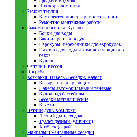
Грядки и клумбы
Ящик для компоста
Ремонт теплиц
Комплектующие для ремонта теплиц
Ремонтно-монтажные работы
Емкости для воды. Купели
Бочки для воды
Баки и краны для душа
Еврокубы, переходники для еврокубов
Емкости для воды и комплектующие для
баков
Купели
Септики. Кессон
Погреба
Козырьки. Навесы. Беседки. Качели
Козырьки над крыльцом
Навесы автомобильные и теневые
Купол над бассейном
Беседки металлическиe
Качели
Летний душ. ХозБлоки
Летний душ для дачи
Туалет дачный (уличный)
Хозблок (сарай)
Мангалы и мангальные беседки