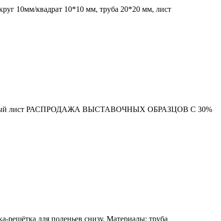
руг 10мм/квадрат 10*10 мм, труба 20*20 мм, лист
й крашеный лист РАСПРОДАЖА ВЫСТАВОЧНЫХ ОБРАЗЦОВ С 30%
а-решётка для поленьев снизу. Материалы: труба