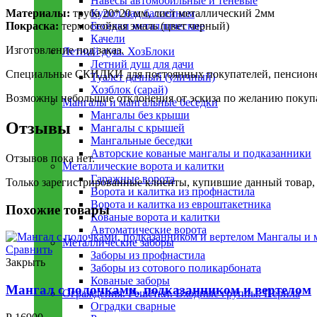
Навесы автомобильные и теневые
Материалы:
труба 20*20 мм, лист металлический 2мм
Купол над бассейном
Покраска:
термостойкая эмаль (цвет черный)
Беседки металлическиe
Качели
Изготовление под заказ.
Летний душ. ХозБлоки
Летний душ для дачи
Специальные СКИДКИ для постоянных покупателей, пенсионер
Туалет дачный (уличный)
Хозблок (сарай)
Возможны небольшие отклонения от эскиза по желанию покупа
Мангалы и мангальные беседки
Мангалы без крыши
Отзывы
Мангалы с крышей
Мангальные беседки
Авторские кованые мангалы и подказанники
Отзывов пока нет.
Металлическиe ворота и калитки
Гаражные ворота
Только зарегистрированные клиенты, купившие данный товар,
Ворота и калитка из профнастила
Ворота и калитка из евроштакетника
Похожие товары
Кованые ворота и калитки
Автоматические ворота
Металлическиe заборы
Сравнить
Заборы из профнастила
Закрыть
Заборы из сотового поликарбоната
Кованые заборы
Мангал c полочками, подказанником и вертелом
Ограждения. Решётки. Входные группы. Перила
Оградки сварные