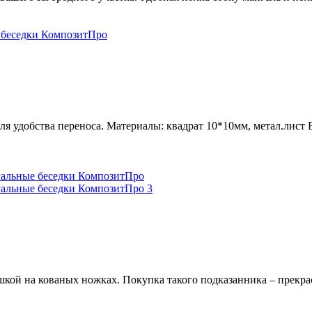
я удобства переноса. Материалы: квадрат 10*10мм, метал.лист В
кой на кованых ножках. Покупка такого подказанника – прекр