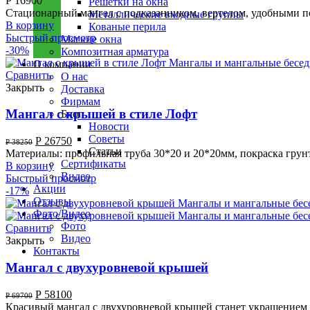
Р
16900
Решетки на окна
Стационарный мангал с подказанником, вертелом, удобными пол
Металлические входные группы
В корзину
Кованые перила
Быстрый просмотр
Мягкие окна
-30%
Композитная арматура
О компании
Сравнить
О нас
Закрыть
Доставка
Фирмам
Мангал с крышей в стиле Лофт
Блог
Новости
Советы
Р
26750
Р
38250
Статьи
Материалы: профильная труба 30*20 и 20*20мм, покраска 
Сертификаты
В корзину
Видео
Быстрый просмотр
Акции
-17%
Отзывы
Фото/Видео
Фото
Сравнить
Видео
Закрыть
Контакты
Мангал с двухуровневой крышей
Р
58100
Р
69700
Красивый мангал с двухуровневой крышей станет украшением ва