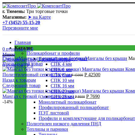
Лето сегодня только в теплице! В любую погоду она пригодит
г. Тюмень:
Три торговые точки
Магазины:
➤ на Карте
+7 (3452) 55-15-20
Перезвоните мне
Главная
Каталог
0
пунктов
/
Р
0
Поликарбонат и профили
Меню
Главная
Мангалы и мангальные беседки
Мангалы без крыши
Ман
Сотовый поликарбонат
Предыдущий товар
СПК 4 мм
0
пунктов
/
Р
0
СПК 6 мм
Полиэтиленовый септик 5 куб.м
Р
42500
СПК 8 мм
Р
45000
Назад к товарам
СПК 10 мм
Следующий товар
СПК 16 мм
СПК 20 мм
Мангал с топкой (съемные ножки)
Р
7690
СПК 25 мм
Р
8600
-14%
Монолитный поликарбонат
Профилированный поликарбонат
ПЭТ листовой
Профили и комплектующие для поликарбонат
Полиэтилен низкого давления ПНД
Теплицы и парники
Теплицы