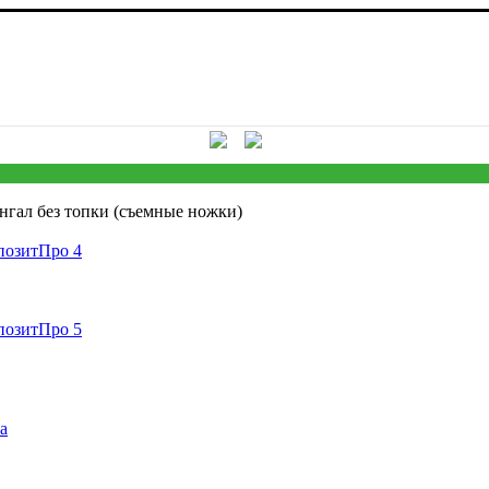
ся! Скидки до 40 процентов! Звоните в любую погоду 55 - 15 -
гал без топки (съемные ножки)
а