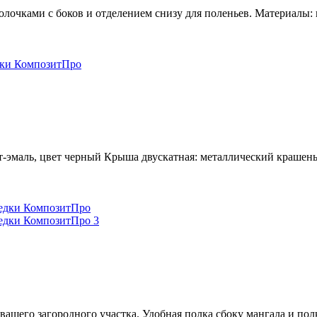
очками с боков и отделением снизу для поленьев. Материалы: к
грунт-эмаль, цвет черный Крыша двускатная: металлически
шего загородного участка. Удобная полка сбоку мангала и полк