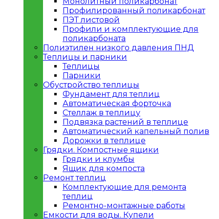
Монолитный поликарбонат
Профилированный поликарбонат
ПЭТ листовой
Профили и комплектующие для
поликарбоната
Полиэтилен низкого давления ПНД
Теплицы и парники
Теплицы
Парники
Обустройство теплицы
Фундамент для теплиц
Автоматическая форточка
Стеллаж в теплицу
Подвязка растений в теплице
Автоматический капельный полив
Дорожки в теплице
Грядки. Компостные ящики
Грядки и клумбы
Ящик для компоста
Ремонт теплиц
Комплектующие для ремонта
теплиц
Ремонтно-монтажные работы
Емкости для воды. Купели