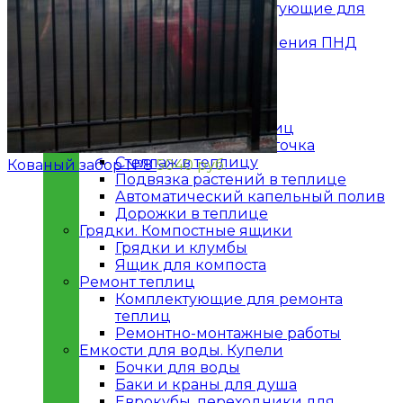
Профили и комплектующие для
поликарбоната
Полиэтилен низкого давления ПНД
Теплицы и парники
Теплицы
Парники
Обустройство теплицы
Фундамент для теплиц
Автоматическая форточка
Стеллаж в теплицу
Кованый забор №8
5040
руб.
Подвязка растений в теплице
Автоматический капельный полив
Дорожки в теплице
Грядки. Компостные ящики
Грядки и клумбы
Ящик для компоста
Ремонт теплиц
Комплектующие для ремонта
теплиц
Ремонтно-монтажные работы
Емкости для воды. Купели
Бочки для воды
Баки и краны для душа
Еврокубы, переходники для