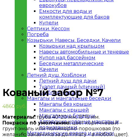
еврокубов
Емкости для воды и
комплектующие для баков
Купели
Септики. Кессон
Погреба
Козырьки. Навесы. Беседки. Качели
Козырьки над крыльцом
Навесы автомобильные и теневые
Купол над бассейном
Беседки металлическиe
Качели
Летний душ. ХозБлоки
Летний душ для дачи
Увеличить
Туалет дачный (уличный)
Кованый забор №7
Хозблок (сарай)
Мангалы и мангальные беседки
Мангалы без крыши
4860
руб.
Мангалы с крышей
Мангальные беседки
Материалы:
труба 40*20 мм, 15*15 мм.
Авторские кованые мангалы и
Покраска по умолчанию:
цвет коричневый –
подказанники
грунт-эмаль или полимерно-порошковая (по
Металлическиe ворота и калитки
желанию заказчика за доп.плату – в любой цвет).