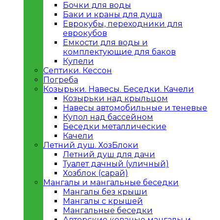
Бочки для воды
Баки и краны для душа
Еврокубы, переходники для
еврокубов
Емкости для воды и
комплектующие для баков
Купели
Септики. Кессон
Погреба
Козырьки. Навесы. Беседки. Качели
Козырьки над крыльцом
Навесы автомобильные и теневые
Купол над бассейном
Беседки металлическиe
Качели
Летний душ. ХозБлоки
Летний душ для дачи
Туалет дачный (уличный)
Хозблок (сарай)
Мангалы и мангальные беседки
Мангалы без крыши
Мангалы с крышей
Мангальные беседки
Авторские кованые мангалы и