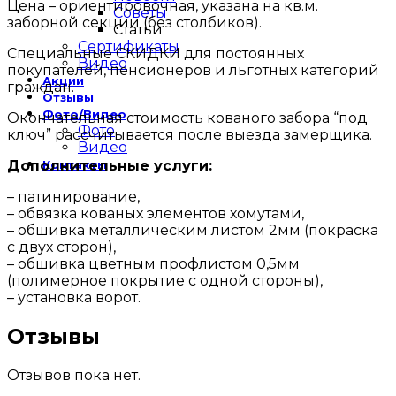
Цена – ориентировочная, указана на кв.м.
Советы
заборной секции (без столбиков).
Статьи
Сертификаты
Специальные СКИДКИ для постоянных
Видео
покупателей, пенсионеров и льготных категорий
Акции
граждан.
Отзывы
Фото/Видео
Окончательная стоимость кованого забора “под
Фото
ключ” рассчитывается после выезда замерщика.
Видео
Дополнительные услуги:
Контакты
– патинирование,
– обвязка кованых элементов хомутами,
– обшивка металлическим листом 2мм (покраска
с двух сторон),
– обшивка цветным профлистом 0,5мм
(полимерное покрытие с одной стороны),
– установка ворот.
Отзывы
Отзывов пока нет.