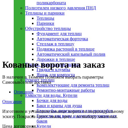
поликарбоната
Полиэтилен низкого давления ПНД
Теплицы и парники
Теплицы
Парники
Обустройство теплицы
Фундамент для теплиц
Автоматическая форточка
Стеллаж в теплицу
Подвязка растений в теплице
Автоматический капельный полив
Увеличить
Дорожки в теплице
Кованые ворота на заказ
Грядки. Компостные ящики
Грядки и клумбы
Ящик для компоста
В наличии в Тюмени
Поможем выбрать параметры
Ремонт теплиц
Самовывоз или доставка
Комплектующие для ремонта теплиц
Ремонтно-монтажные работы
Описание
Емкости для воды. Купели
Бочки для воды
Описание
Баки и краны для душа
Еврокубы, переходники для еврокубов
Изготовим и установим кованые ворота по индивидуальному
Емкости для воды и комплектующие для
эскизу. Покраска грунт-эмаль, цвет – по выбору заказчика.
баков
Цена договорная.
Купели