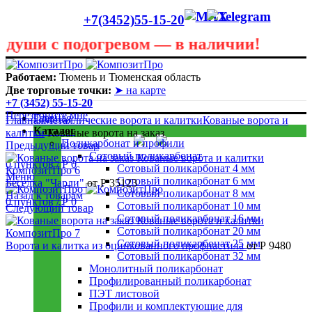
+7(3452)55-15-20
и с подогревом — в наличии!
Лето сегодня только в теплице! В любую погоду она
пригодится! Скидки до 40 процентов! Звоните в любую
Работаем:
Тюмень и Тюменская область
погоду 55 - 15 - 20
Две торговые точки:
➤ на карте
+7 (3452) 55-15-20
Перезвоните мне
Главная
Главная
Металлические ворота и калитки
Кованые ворота и
Каталог
калитки
Кованые ворота на заказ
Поликарбонат и профили
Предыдущий товар
Сотовый поликарбонат
0
пунктов
/
Р
0
Сотовый поликарбонат 4 мм
Меню
Сотовый поликарбонат 6 мм
Беседка "Чарли"
от
Р
35123
Сотовый поликарбонат 8 мм
Назад к товарам
0
пунктов
/
Р
0
Сотовый поликарбонат 10 мм
Следующий товар
Сотовый поликарбонат 16 мм
Сотовый поликарбонат 20 мм
Сотовый поликарбонат 25 мм
Ворота и калитка из оцинкованного профнастила
от
Р
9480
Сотовый поликарбонат 32 мм
Монолитный поликарбонат
Профилированный поликарбонат
ПЭТ листовой
Профили и комплектующие для