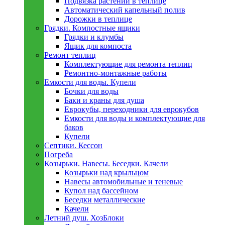
Подвязка растений в теплице
Автоматический капельный полив
Дорожки в теплице
Грядки. Компостные ящики
Грядки и клумбы
Ящик для компоста
Ремонт теплиц
Комплектующие для ремонта теплиц
Ремонтно-монтажные работы
Емкости для воды. Купели
Бочки для воды
Баки и краны для душа
Еврокубы, переходники для еврокубов
Емкости для воды и комплектующие для
баков
Купели
Септики. Кессон
Погреба
Козырьки. Навесы. Беседки. Качели
Козырьки над крыльцом
Навесы автомобильные и теневые
Купол над бассейном
Беседки металлическиe
Качели
Летний душ. ХозБлоки