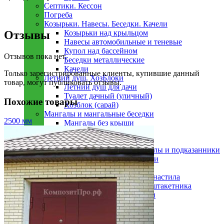
Септики. Кессон
Погреба
Козырьки. Навесы. Беседки. Качели
Отзывы
Козырьки над крыльцом
Навесы автомобильные и теневые
Купол над бассейном
Отзывов пока нет.
Беседки металлическиe
Качели
Только зарегистрированные клиенты, купившие данный
Летний душ. ХозБлоки
товар, могут публиковать отзывы.
Летний душ для дачи
Туалет дачный (уличный)
Похожие товары
Хозблок (сарай)
Мангалы и мангальные беседки
2500 мм
Мангалы без крыши
Мангалы с крышей
Мангальные беседки
Авторские кованые мангалы и подказанники
Металлическиe ворота и калитки
Гаражные ворота
Ворота и калитка из профнастила
Ворота и калитка из евроштакетника
Кованые ворота и калитки
Автоматические ворота
Металлическиe заборы
Заборы из профнастила