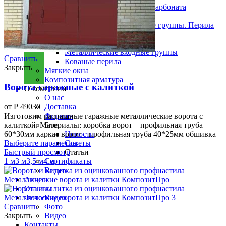
Заборы из сотового поликарбоната
Кованые заборы
Ограждения. Решётки. Входные группы. Перила
Оградки сварные
Решетки на окна
Металлические входные группы
Сравнить
Кованые перила
Закрыть
Мягкие окна
Композитная арматура
Ворота гаражные с калиткой
О компании
О нас
от
Р
49030
Доставка
Изготовим распашные гаражные металлические ворота с
Фирмам
калиткой. Материалы: коробка ворот – профильная труба
Блог
60*30мм каркас ворот – профильная труба 40*25мм обшивка –
Новости
Выберите параметры
Советы
Быстрый просмотр
Статьи
1 м
3 м
3,5 м
4 м
Сертификаты
Видео
Акции
Отзывы
Фото/Видео
Сравнить
Фото
Закрыть
Видео
Контакты