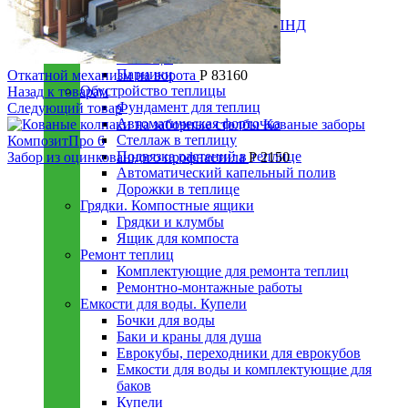
поликарбоната
Полиэтилен низкого давления ПНД
Теплицы и парники
Теплицы
Парники
Откатной механизм на ворота
Р
83160
Обустройство теплицы
Назад к товарам
Фундамент для теплиц
Следующий товар
Автоматическая форточка
Стеллаж в теплицу
Подвязка растений в теплице
Забор из оцинкованного профнастила
Р
2150
Автоматический капельный полив
Дорожки в теплице
Грядки. Компостные ящики
Грядки и клумбы
Ящик для компоста
Ремонт теплиц
Комплектующие для ремонта теплиц
Ремонтно-монтажные работы
Емкости для воды. Купели
Бочки для воды
Баки и краны для душа
Еврокубы, переходники для еврокубов
Емкости для воды и комплектующие для
баков
Купели