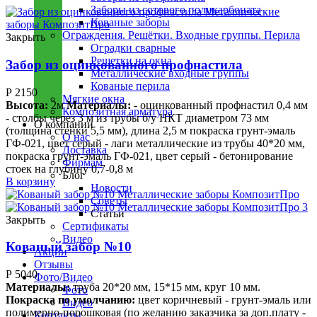
Заборы из сотового поликарбоната
Кованые заборы
Ограждения. Решётки. Входные группы. Перила
Закрыть
Оградки сварные
Решетки на окна
Забор из оцинкованного профнастила
Металлические входные группы
Кованые перила
Р
2150
Мягкие окна
Высота:
2м
Материалы:
- оцинкованный профнастил 0,4 мм
Композитная арматура
- столбы через 3 м из трубы б/у НКТ диаметром 73 мм
О компании
(толщина стенки 5,5 мм), длина 2,5 м покраска грунт-эмаль
О нас
ГФ-021, цвет серый - лаги металлические из трубы 40*20 мм,
Доставка
покраска грунт-эмаль ГФ-021, цвет серый - бетонирование
Фирмам
стоек на глубину 0,7-0,8 м
Блог
В корзину
Новости
Советы
Статьи
Закрыть
Сертификаты
Видео
Кованый забор №10
Акции
Отзывы
Р
5040
Фото/Видео
Материалы:
труба 20*20 мм, 15*15 мм, круг 10 мм.
Фото
Покраска по умолчанию:
цвет коричневый - грунт-эмаль или
Видео
полимерно-порошковая (по желанию заказчика за доп.плату -
Контакты