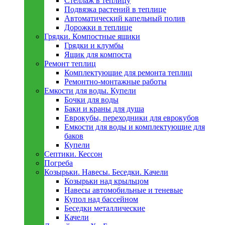
Стеллаж в теплицу
Подвязка растений в теплице
Автоматический капельный полив
Дорожки в теплице
Грядки. Компостные ящики
Грядки и клумбы
Ящик для компоста
Ремонт теплиц
Комплектующие для ремонта теплиц
Ремонтно-монтажные работы
Емкости для воды. Купели
Бочки для воды
Баки и краны для душа
Еврокубы, переходники для еврокубов
Емкости для воды и комплектующие для
баков
Купели
Септики. Кессон
Погреба
Козырьки. Навесы. Беседки. Качели
Козырьки над крыльцом
Навесы автомобильные и теневые
Купол над бассейном
Беседки металлическиe
Качели