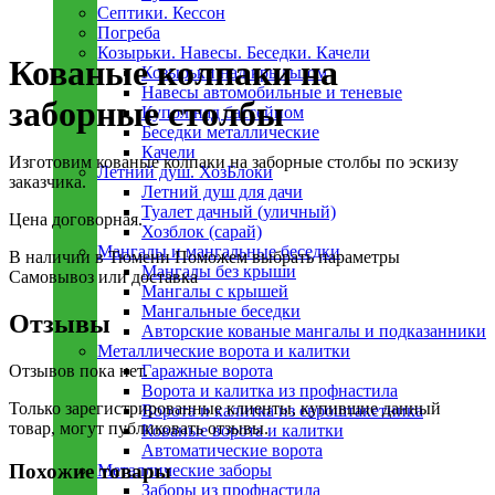
Септики. Кессон
Погреба
Увеличить
Козырьки. Навесы. Беседки. Качели
Кованые колпаки на
Козырьки над крыльцом
Навесы автомобильные и теневые
заборные столбы
Купол над бассейном
Беседки металлическиe
Качели
Изготовим кованые колпаки на заборные столбы по эскизу
Летний душ. ХозБлоки
заказчика.
Летний душ для дачи
Туалет дачный (уличный)
Цена договорная.
Хозблок (сарай)
Мангалы и мангальные беседки
В наличии в Тюмени
Поможем выбрать параметры
Мангалы без крыши
Самовывоз или доставка
Мангалы с крышей
Мангальные беседки
Отзывы
Авторские кованые мангалы и подказанники
Металлическиe ворота и калитки
Отзывов пока нет.
Гаражные ворота
Ворота и калитка из профнастила
Только зарегистрированные клиенты, купившие данный
Ворота и калитка из евроштакетника
товар, могут публиковать отзывы.
Кованые ворота и калитки
Автоматические ворота
Похожие товары
Металлическиe заборы
Заборы из профнастила