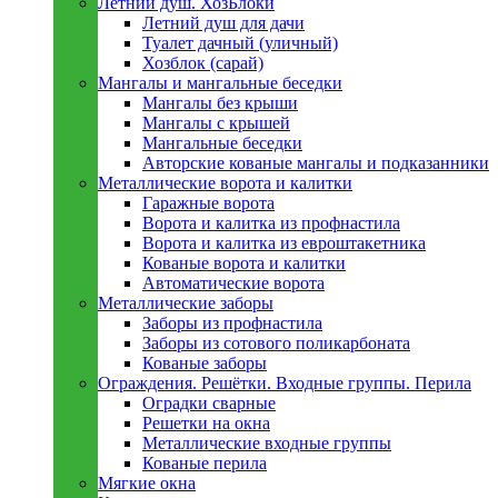
Летний душ. ХозБлоки
Летний душ для дачи
Туалет дачный (уличный)
Хозблок (сарай)
Мангалы и мангальные беседки
Мангалы без крыши
Мангалы с крышей
Мангальные беседки
Авторские кованые мангалы и подказанники
Металлическиe ворота и калитки
Гаражные ворота
Ворота и калитка из профнастила
Ворота и калитка из евроштакетника
Кованые ворота и калитки
Автоматические ворота
Металлическиe заборы
Заборы из профнастила
Заборы из сотового поликарбоната
Кованые заборы
Ограждения. Решётки. Входные группы. Перила
Оградки сварные
Решетки на окна
Металлические входные группы
Кованые перила
Мягкие окна