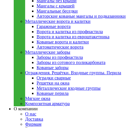
Мангалы без крыши
Мангалы с крышей
Мангальные беседки
Авторские кованые мангалы и подказанники
Металлическиe ворота и калитки
Гаражные ворота
Ворота и калитка из профнастила
Ворота и калитка из евроштакетника
Кованые ворота и калитки
Автоматические ворота
Металлическиe заборы
Заборы из профнастила
Заборы из сотового поликарбоната
Кованые заборы
Ограждения. Решётки. Входные группы. Перила
Оградки сварные
Решетки на окна
Металлические входные группы
Кованые перила
Мягкие окна
Композитная арматура
О компании
О нас
Доставка
Фирмам