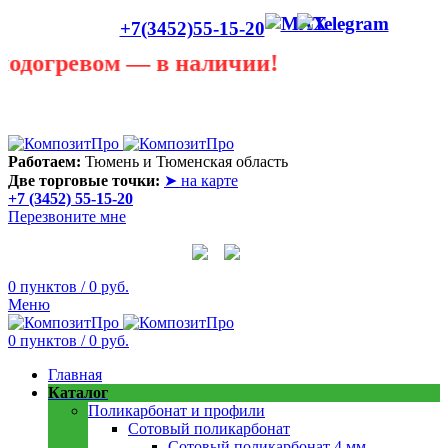
+7(3452)55-15-20
гревом — в наличии!
Лето сегодня только в теплице! В любую погоду она
пригодится! Скидки до 40 процентов! Звоните в любую
погоду 55 - 15 - 20
Работаем:
Тюмень и Тюменская область
Две торговые точки:
➤ на карте
+7 (3452) 55-15-20
Перезвоните мне
0
пунктов
/
0
руб.
Меню
0
пунктов
/
0
руб.
Главная
Каталог
Поликарбонат и профили
Сотовый поликарбонат
Сотовый поликарбонат 4 мм