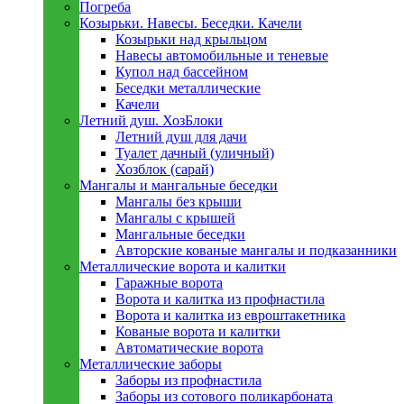
Погреба
Козырьки. Навесы. Беседки. Качели
Козырьки над крыльцом
Навесы автомобильные и теневые
Купол над бассейном
Беседки металлическиe
Качели
Летний душ. ХозБлоки
Летний душ для дачи
Туалет дачный (уличный)
Хозблок (сарай)
Мангалы и мангальные беседки
Мангалы без крыши
Мангалы с крышей
Мангальные беседки
Авторские кованые мангалы и подказанники
Металлическиe ворота и калитки
Гаражные ворота
Ворота и калитка из профнастила
Ворота и калитка из евроштакетника
Кованые ворота и калитки
Автоматические ворота
Металлическиe заборы
Заборы из профнастила
Заборы из сотового поликарбоната