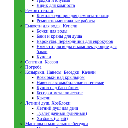
Грядки и клумбы
Ящик для компоста
Ремонт теплиц
Комплектующие для ремонта теплиц
Ремонтно-монтажные работы
Емкости для воды. Купели
Бочки для воды
Баки и краны для душа
Еврокубы, переходники для еврокубов
Емкости для воды и комплектующие для
баков
Купели
Септики. Кессон
Погреба
Козырьки. Навесы. Беседки. Качели
Козырьки над крыльцом
Навесы автомобильные и теневые
Купол над бассейном
Беседки металлическиe
Качели
Летний душ. ХозБлоки
Летний душ для дачи
Туалет дачный (уличный)
Хозблок (сарай)
Мангалы и мангальные беседки