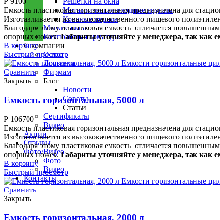
Решетки на окна
Р
9100
Металлические входные группы
Емкость пластиковая горизонтальная предназначена для стаци
Кованые перила
Изготавливается из высококачественного пищевого полиэтилен
Мягкие окна
Благодаря этому пластиковая емкость отличается повышенным
Композитная арматура
опорных ножек.
Габариты уточняйте у менеджера, так как е
О компании
В корзину
О нас
Быстрый просмотр
Доставка
Фирмам
Сравнить
Блог
Закрыть
Новости
Советы
Емкость горизонтальная, 5000 л
Статьи
Сертификаты
Р
106700
Видео
Емкость пластиковая горизонтальная предназначена для стаци
Акции
Изготавливается из высококачественного пищевого полиэтилен
Отзывы
Благодаря этому пластиковая емкость отличается повышенным
Фото/Видео
опорных ножек.
Габариты уточняйте у менеджера, так как е
Фото
В корзину
Видео
Быстрый просмотр
Контакты
Сравнить
Закрыть
Емкость горизонтальная, 2000 л