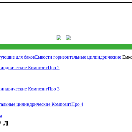
ся! Скидки до 40 процентов! Звоните в любую погоду 55 - 15 -
тующие для баков
Емкости горизонтальные цилиндрические
Емко
а
 л