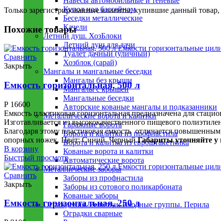
Навесы автомобильные и теневые
Купол над бассейном
Только зарегистрированные клиенты, купившие данный товар,
Беседки металлическиe
Качели
Похожие товары
Летний душ. ХозБлоки
Летний душ для дачи
Туалет дачный (уличный)
Сравнить
Хозблок (сарай)
Закрыть
Мангалы и мангальные беседки
Мангалы без крыши
Емкость горизонтальная, 500 л
Мангалы с крышей
Мангальные беседки
Р
16600
Авторские кованые мангалы и подказанники
Емкость пластиковая горизонтальная предназначена для стаци
Металлическиe ворота и калитки
Изготавливается из высококачественного пищевого полиэтилен
Гаражные ворота
Благодаря этому пластиковая емкость отличается повышенным
Ворота и калитка из профнастила
опорных ножек. Цвет: Синий, Черный
Габариты уточняйте у 
Ворота и калитка из евроштакетника
В корзину
Кованые ворота и калитки
Быстрый просмотр
Автоматические ворота
Металлическиe заборы
Сравнить
Заборы из профнастила
Закрыть
Заборы из сотового поликарбоната
Кованые заборы
Емкость горизонтальная, 250 л
Ограждения. Решётки. Входные группы. Перила
Оградки сварные