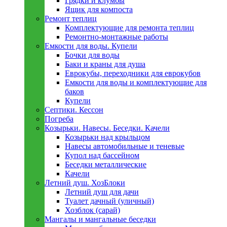
Грядки и клумбы
Ящик для компоста
Ремонт теплиц
Комплектующие для ремонта теплиц
Ремонтно-монтажные работы
Емкости для воды. Купели
Бочки для воды
Баки и краны для душа
Еврокубы, переходники для еврокубов
Емкости для воды и комплектующие для
баков
Купели
Септики. Кессон
Погреба
Козырьки. Навесы. Беседки. Качели
Козырьки над крыльцом
Навесы автомобильные и теневые
Купол над бассейном
Беседки металлическиe
Качели
Летний душ. ХозБлоки
Летний душ для дачи
Туалет дачный (уличный)
Хозблок (сарай)
Мангалы и мангальные беседки