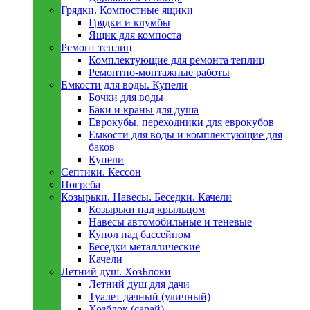
Грядки. Компостные ящики
Грядки и клумбы
Ящик для компоста
Ремонт теплиц
Комплектующие для ремонта теплиц
Ремонтно-монтажные работы
Емкости для воды. Купели
Бочки для воды
Баки и краны для душа
Еврокубы, переходники для еврокубов
Емкости для воды и комплектующие для
баков
Купели
Септики. Кессон
Погреба
Козырьки. Навесы. Беседки. Качели
Козырьки над крыльцом
Навесы автомобильные и теневые
Купол над бассейном
Беседки металлическиe
Качели
Летний душ. ХозБлоки
Летний душ для дачи
Туалет дачный (уличный)
Хозблок (сарай)