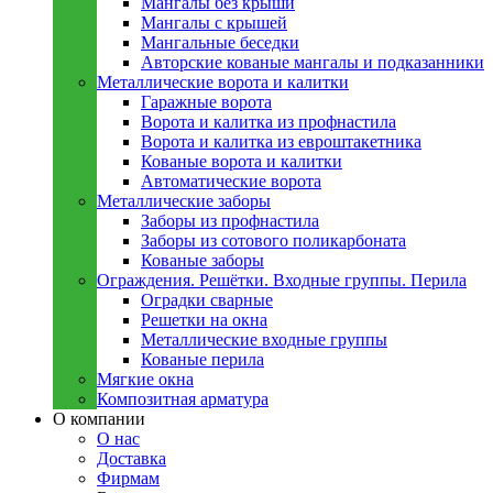
Мангалы без крыши
Мангалы с крышей
Мангальные беседки
Авторские кованые мангалы и подказанники
Металлическиe ворота и калитки
Гаражные ворота
Ворота и калитка из профнастила
Ворота и калитка из евроштакетника
Кованые ворота и калитки
Автоматические ворота
Металлическиe заборы
Заборы из профнастила
Заборы из сотового поликарбоната
Кованые заборы
Ограждения. Решётки. Входные группы. Перила
Оградки сварные
Решетки на окна
Металлические входные группы
Кованые перила
Мягкие окна
Композитная арматура
О компании
О нас
Доставка
Фирмам