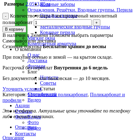
Размеры
2,05*3,05 м
Кованые заборы
Ограждения. Решётки. Входные группы. Перила
Оградки сварные
Количество товара 8 мм прозрачный монолитный
Решетки на окна
поликарбонат
Металлические входные группы
В корзину
Кованые перила
В наличии в Тюмени
Поможем выбрать параметры
Мягкие окна
Самовывоз или доставка
Композитная арматура
Сезонная покупка
Бесплатно храним до весны
О компании
О нас
При покупке осенью и зимой — на крытом складе.
Доставка
Фирмам
Рассрочка без переплат
Внутренняя до 6 недель
Блог
Новости
Без документов, или банковская — до 10 месяцев.
Советы
Статьи
Уточнить условия
Сертификаты
Категории:
Монолитный поликарбонат
,
Поликарбонат и
Видео
профили
Акции
Это не оферта. Актуальные цены уточняйте по телефону
Отзывы
либо в наших магазинах.
Фото/Видео
Фото
Описание
Видео
Контакты
Описание