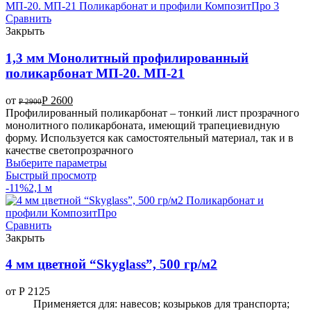
Сравнить
Закрыть
1,3 мм Монолитный профилированный
поликарбонат МП-20. МП-21
от
Р
2600
Р
2900
Профилированный поликарбонат – тонкий лист прозрачного
монолитного поликарбоната, имеющий трапециевидную
форму. Используется как самостоятельный материал, так и в
качестве светопрозрачного
Выберите параметры
Быстрый просмотр
-11%
2,1 м
Сравнить
Закрыть
4 мм цветной “Skyglass”, 500 гр/м2
от
Р
2125
Применяется для: навесов; козырьков для транспорта;