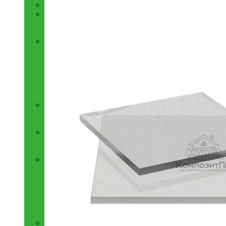
Полиэтилен низкого давления ПНД
Теплицы и парники
Теплицы
Парники
Обустройство теплицы
Фундамент для теплиц
Автоматическая форточка
Стеллаж в теплицу
Подвязка растений в теплице
Автоматический капельный полив
Дорожки в теплице
Грядки. Компостные ящики
Грядки и клумбы
Ящик для компоста
Ремонт теплиц
Комплектующие для ремонта теплиц
Ремонтно-монтажные работы
Емкости для воды. Купели
Бочки для воды
Баки и краны для душа
Еврокубы, переходники для еврокубов
Емкости для воды и комплектующие для
баков
Купели
Септики. Кессон