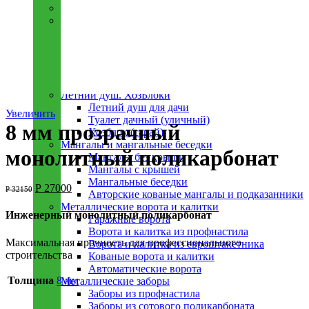
Погреба
Козырьки. Навесы. Беседки. Качели
Козырьки над крыльцом
Навесы автомобильные и теневые
Купол над бассейном
Беседки металлическиe
Качели
Летний душ. ХозБлоки
Летний душ для дачи
Увеличить
Туалет дачный (уличный)
8 мм прозрачный
Хозблок (сарай)
Мангалы и мангальные беседки
монолитный поликарбонат
Мангалы без крыши
Мангалы с крышей
Мангальные беседки
Р
27000
Р
32150
Авторские кованые мангалы и подказанники
Металлическиe ворота и калитки
Инженерный монолитный поликарбонат
Гаражные ворота
Ворота и калитка из профнастила
Максимальная прочность для профессионального
Ворота и калитка из евроштакетника
строительства
Кованые ворота и калитки
Автоматические ворота
Толщина
8 мм
Металлическиe заборы
Заборы из профнастила
Заборы из сотового поликарбоната