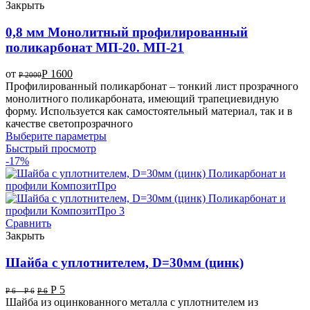
Закрыть
0,8 мм Монолитный профилированный
поликарбонат МП-20. МП-21
от
Р
1600
Р
2000
Профилированный поликарбонат – тонкий лист прозрачного
монолитного поликарбоната, имеющий трапециевидную
форму. Используется как самостоятельный материал, так и в
качестве светопрозрачного
Выберите параметры
Быстрый просмотр
-17%
Сравнить
Закрыть
Шайба с уплотнителем, D=30мм (цинк)
Р
5
Р
6
–
Р
6
Р
6
Шайба из оцинкованного металла с уплотнителем из