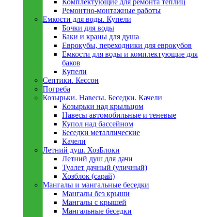
Комплектующие для ремонта теплиц
Ремонтно-монтажные работы
Емкости для воды. Купели
Бочки для воды
Баки и краны для душа
Еврокубы, переходники для еврокубов
Емкости для воды и комплектующие для
баков
Купели
Септики. Кессон
Погреба
Козырьки. Навесы. Беседки. Качели
Козырьки над крыльцом
Навесы автомобильные и теневые
Купол над бассейном
Беседки металлическиe
Качели
Летний душ. ХозБлоки
Летний душ для дачи
Туалет дачный (уличный)
Хозблок (сарай)
Мангалы и мангальные беседки
Мангалы без крыши
Мангалы с крышей
Мангальные беседки