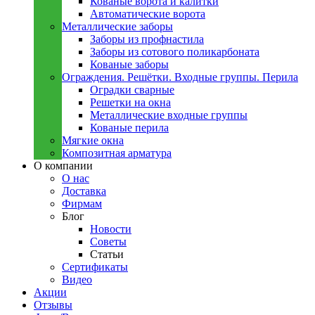
Кованые ворота и калитки
Автоматические ворота
Металлическиe заборы
Заборы из профнастила
Заборы из сотового поликарбоната
Кованые заборы
Ограждения. Решётки. Входные группы. Перила
Оградки сварные
Решетки на окна
Металлические входные группы
Кованые перила
Мягкие окна
Композитная арматура
О компании
О нас
Доставка
Фирмам
Блог
Новости
Советы
Статьи
Сертификаты
Видео
Акции
Отзывы