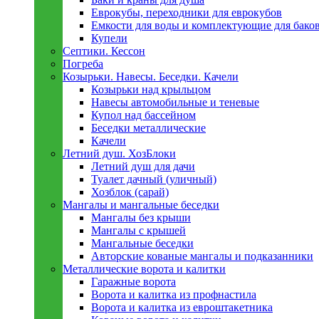
Еврокубы, переходники для еврокубов
Емкости для воды и комплектующие для бако
Купели
Септики. Кессон
Погреба
Козырьки. Навесы. Беседки. Качели
Козырьки над крыльцом
Навесы автомобильные и теневые
Купол над бассейном
Беседки металлическиe
Качели
Летний душ. ХозБлоки
Летний душ для дачи
Туалет дачный (уличный)
Хозблок (сарай)
Мангалы и мангальные беседки
Мангалы без крыши
Мангалы с крышей
Мангальные беседки
Авторские кованые мангалы и подказанники
Металлическиe ворота и калитки
Гаражные ворота
Ворота и калитка из профнастила
Ворота и калитка из евроштакетника