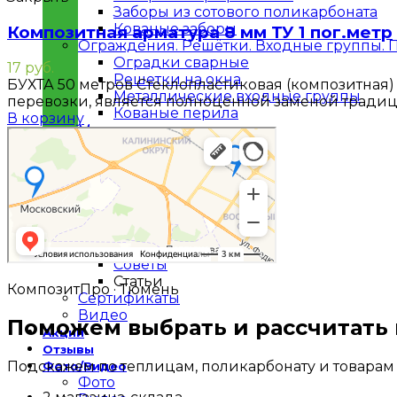
Заборы из сотового поликарбоната
Кованые заборы
Композитная арматура 8 мм ТУ 1 пог.метр
Ограждения. Решётки. Входные группы. 
Оградки сварные
17
руб.
Решетки на окна
БУХТА 50 метров Стеклопластиковая (композитная) 
Металлические входные группы
перевозки, является полноценной заменой тради
Кованые перила
В корзину
Мягкие окна
Композитная арматура
О компании
О нас
Доставка
Фирмам
Блог
Новости
Советы
Статьи
КомпозитПро · Тюмень
Сертификаты
Видео
Поможем выбрать и рассчитать
Акции
Отзывы
Подскажем по теплицам, поликарбонату и товарам 
Фото/Видео
Фото