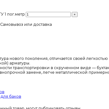
У 1 пог.метр
Самовывоз или доставка
ура нового поколения, отличается своей легкостью 
ой) арматуры.
жности транспортировки в скрученном виде — бухта
авнопрочной замене, легче металлической примерно 
ов
для баков
ный товар, могут публиковать отзывы.