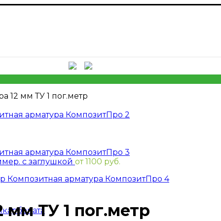
 она пригодится! Скидки до 40 процентов! Звони
 12 мм ТУ 1 пог.метр
лимер. с заглушкой
от
1100
руб.
 мм ТУ 1 пог.метр
икарбоната