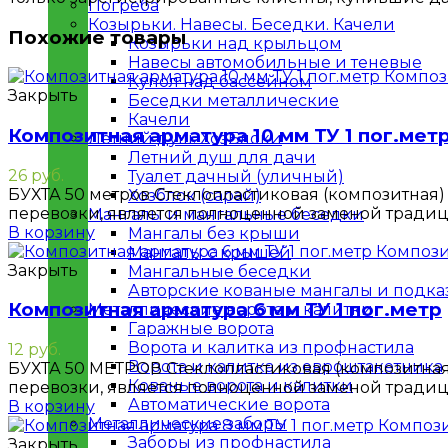
Погреба
Козырьки. Навесы. Беседки. Качели
Похожие товары
Козырьки над крыльцом
Навесы автомобильные и теневые
Купол над бассейном
Закрыть
Беседки металлическиe
Качели
Композитная арматура 10 мм ТУ 1 пог.мет
Летний душ. ХозБлоки
Летний душ для дачи
26
руб.
Туалет дачный (уличный)
БУХТА 50 метров Стеклопластиковая (композитная) 
Хозблок (сарай)
перевозки, является полноценной заменой тради
Мангалы и мангальные беседки
В корзину
Мангалы без крыши
Мангалы с крышей
Закрыть
Мангальные беседки
Авторские кованые мангалы и подк
Композитная арматура 6 мм ТУ 1 пог.метр
Металлическиe ворота и калитки
Гаражные ворота
Ворота и калитка из профнастила
12
руб.
Ворота и калитка из евроштакетника
БУХТА 50 МЕТРОВ Стеклопластиковая (композитная)
Кованые ворота и калитки
перевозки, является полноценной заменой тради
Автоматические ворота
В корзину
Металлическиe заборы
Заборы из профнастила
Закрыть