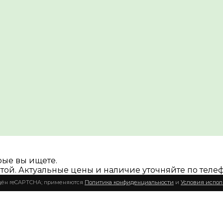
рые вы ищете.
той. Актуальные цены и наличие уточняйте по теле
щён reCAPTCHA; применяются
Политика конфиденциальности
и
Условия испол