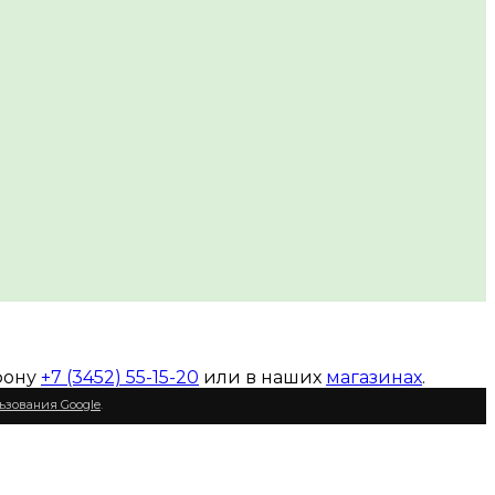
фону
+7 (3452) 55-15-20
или в наших
магазинах
.
ьзования Google
.