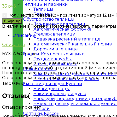
Теплицы и парники
35
руб.
Теплицы
Парники
Количество товара Композитная арматура 12 мм Т
Обустройство теплицы
В корзину
Фундамент для теплиц
В наличии в Тюмени
Поможем выбрать параметры
Автоматическая форточка
Стеллаж в теплицу
Описание
Подвязка растений в теплице
Автоматический капельный полив
Описание
Дорожки в теплице
БУХТА 50 метров
Грядки. Компостные ящики
Грядки и клумбы
Стеклопластиковая (композитная) арматура — армат
Ящик для компоста
полноценной заменой традиционной (металлическ
Ремонт теплиц
Простота перевозки достигается благодаря возмо
Комплектующие для ремонта теплиц
Стеклопластиковая (композитная) арматура, при р
Ремонтно-монтажные работы
Вес
0.16 кг
Емкости для воды. Купели
Бочки для воды
Баки и краны для душа
Отзывы
Еврокубы, переходники для еврокуб
Емкости для воды и комплектующие 
Отзывов пока нет.
Купели
Септики. Кессон
Только зарегистрированные клиенты, купившие дан