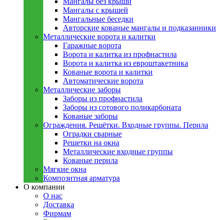
Мангалы без крыши
Мангалы с крышей
Мангальные беседки
Авторские кованые мангалы и подказанники
Металлическиe ворота и калитки
Гаражные ворота
Ворота и калитка из профнастила
Ворота и калитка из евроштакетника
Кованые ворота и калитки
Автоматические ворота
Металлическиe заборы
Заборы из профнастила
Заборы из сотового поликарбоната
Кованые заборы
Ограждения. Решётки. Входные группы. Перила
Оградки сварные
Решетки на окна
Металлические входные группы
Кованые перила
Мягкие окна
Композитная арматура
О компании
О нас
Доставка
Фирмам