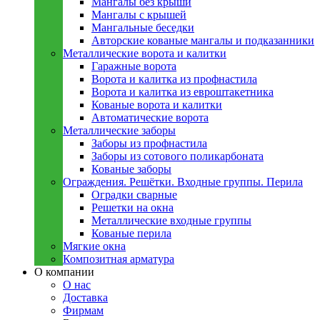
Мангалы без крыши
Мангалы с крышей
Мангальные беседки
Авторские кованые мангалы и подказанники
Металлическиe ворота и калитки
Гаражные ворота
Ворота и калитка из профнастила
Ворота и калитка из евроштакетника
Кованые ворота и калитки
Автоматические ворота
Металлическиe заборы
Заборы из профнастила
Заборы из сотового поликарбоната
Кованые заборы
Ограждения. Решётки. Входные группы. Перила
Оградки сварные
Решетки на окна
Металлические входные группы
Кованые перила
Мягкие окна
Композитная арматура
О компании
О нас
Доставка
Фирмам