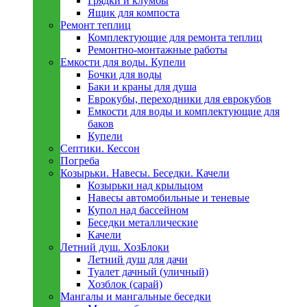
Грядки и клумбы
Ящик для компоста
Ремонт теплиц
Комплектующие для ремонта теплиц
Ремонтно-монтажные работы
Емкости для воды. Купели
Бочки для воды
Баки и краны для душа
Еврокубы, переходники для еврокубов
Емкости для воды и комплектующие для
баков
Купели
Септики. Кессон
Погреба
Козырьки. Навесы. Беседки. Качели
Козырьки над крыльцом
Навесы автомобильные и теневые
Купол над бассейном
Беседки металлическиe
Качели
Летний душ. ХозБлоки
Летний душ для дачи
Туалет дачный (уличный)
Хозблок (сарай)
Мангалы и мангальные беседки