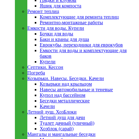
Грядки и клумбы
Ящик для компоста
Ремонт теплиц
Комплектующие для ремонта теплиц
Ремонтно-монтажные работы
Емкости для воды. Купели
Бочки для воды
Баки и краны для душа
Еврокубы, переходники для еврокубов
Емкости для воды и комплектующие для
баков
Купели
Септики. Кессон
Погреба
Козырьки. Навесы. Беседки. Качели
Козырьки над крыльцом
Навесы автомобильные и теневые
Купол над бассейном
Беседки металлическиe
Качели
Летний душ. ХозБлоки
Летний душ для дачи
Туалет дачный (уличный)
Хозблок (сарай)
Мангалы и мангальные беседки