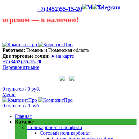
+7(3452)55-15-20
ревом — в наличии!
Лето сегодня только в теплице! В любую погоду она
пригодится! Скидки до 40 процентов! Звоните в любую
погоду 55 - 15 - 20
Работаем:
Тюмень и Тюменская область
Две торговые точки:
➤ на карте
+7 (3452) 55-15-20
Перезвоните мне
0
пунктов
/
0
руб.
Меню
0
пунктов
/
0
руб.
Главная
Каталог
Поликарбонат и профили
Сотовый поликарбонат
Сотовый поликарбонат 4 мм