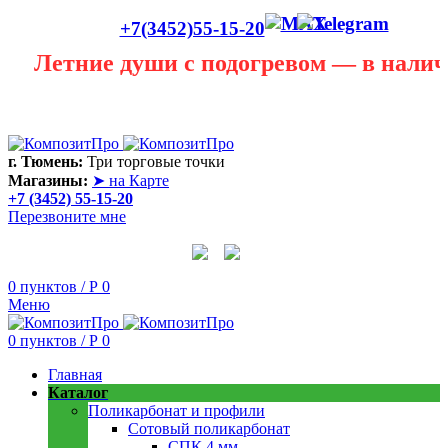
+7(3452)55-15-20
етние души с подогревом — в наличии!
Лето сегодня только в теплице! В любую погоду она
пригодится! Скидки до 40 процентов! Звоните в любую
погоду 55 - 15 - 20
г. Тюмень:
Три торговые точки
Магазины:
➤ на Карте
+7 (3452) 55-15-20
Перезвоните мне
0
пунктов
/
Р
0
Меню
0
пунктов
/
Р
0
Главная
Каталог
Поликарбонат и профили
Сотовый поликарбонат
СПК 4 мм