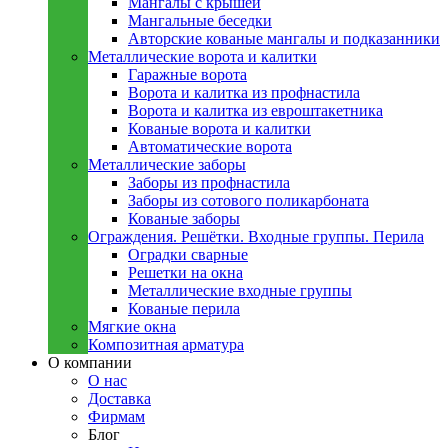
Мангалы с крышей
Мангальные беседки
Авторские кованые мангалы и подказанники
Металлическиe ворота и калитки
Гаражные ворота
Ворота и калитка из профнастила
Ворота и калитка из евроштакетника
Кованые ворота и калитки
Автоматические ворота
Металлическиe заборы
Заборы из профнастила
Заборы из сотового поликарбоната
Кованые заборы
Ограждения. Решётки. Входные группы. Перила
Оградки сварные
Решетки на окна
Металлические входные группы
Кованые перила
Мягкие окна
Композитная арматура
О компании
О нас
Доставка
Фирмам
Блог