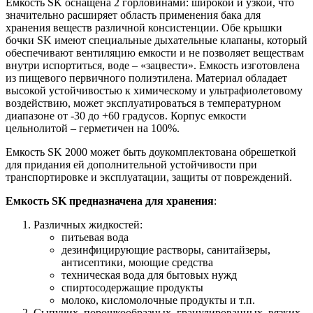
Емкость SK оснащена 2 горловинами: широкой и узкой, что
значительно расширяет область применения бака для
хранения веществ различной консистенции. Обе крышки
бочки SK имеют специальные дыхательные клапаны, который
обеспечивают вентиляцию емкости и не позволяет веществам
внутри испортиться, воде – «зацвести». Емкость изготовлена
из пищевого первичного полиэтилена. Материал обладает
высокой устойчивостью к химическому и ультрафиолетовому
воздействию, может эксплуатироваться в температурном
диапазоне от -30 до +60 градусов. Корпус емкости
цельнолитой – герметичен на 100%.
Емкость SK 2000 может быть доукомплектована обрешеткой
для придания ей дополнительной устойчивости при
транспортировке и эксплуатации, защиты от повреждений.
Емкость SK предназначена для хранения
:
Pазличных жидкостей:
питьевая вода
дезинфицирующие растворы, санитайзеры,
антисептики, моющие средства
техническая вода для бытовых нужд
спиртосодержащие продукты
молоко, кисломолочные продукты и т.п.
Сыпучих, порошкообразных, гранулированных, вязких