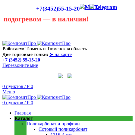
+7(3452)55-15-20
огревом — в наличии!
Лето сегодня только в теплице! В любую погоду она
пригодится! Скидки до 40 процентов! Звоните в любую
погоду 55 - 15 - 20
Работаем:
Тюмень и Тюменская область
Две торговые точки:
➤ на карте
+7 (3452) 55-15-20
Перезвоните мне
0
пунктов
/
Р
0
Меню
0
пунктов
/
Р
0
Главная
Каталог
Поликарбонат и профили
Сотовый поликарбонат
СПК 4 мм