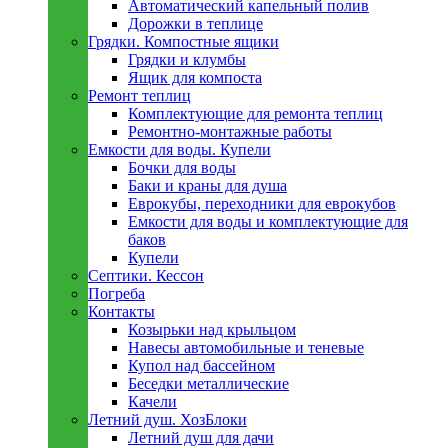
Автоматический капельный полив
Дорожки в теплице
Грядки. Компостные ящики
Грядки и клумбы
Ящик для компоста
Ремонт теплиц
Комплектующие для ремонта теплиц
Ремонтно-монтажные работы
Емкости для воды. Купели
Бочки для воды
Баки и краны для душа
Еврокубы, переходники для еврокубов
Емкости для воды и комплектующие для
баков
Купели
Септики. Кессон
Погреба
Контакты
Козырьки над крыльцом
Навесы автомобильные и теневые
Купол над бассейном
Беседки металлическиe
Качели
Летний душ. ХозБлоки
Летний душ для дачи