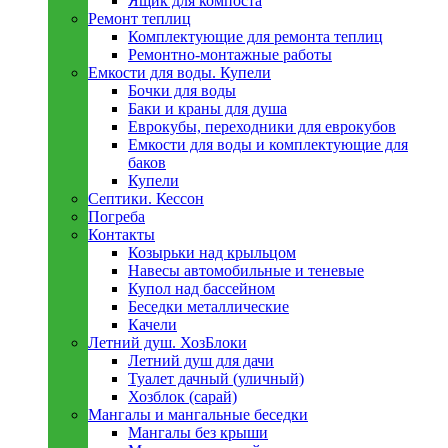
Ящик для компоста
Ремонт теплиц
Комплектующие для ремонта теплиц
Ремонтно-монтажные работы
Емкости для воды. Купели
Бочки для воды
Баки и краны для душа
Еврокубы, переходники для еврокубов
Емкости для воды и комплектующие для
баков
Купели
Септики. Кессон
Погреба
Контакты
Козырьки над крыльцом
Навесы автомобильные и теневые
Купол над бассейном
Беседки металлическиe
Качели
Летний душ. ХозБлоки
Летний душ для дачи
Туалет дачный (уличный)
Хозблок (сарай)
Мангалы и мангальные беседки
Мангалы без крыши