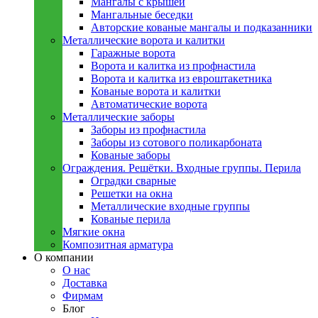
Мангалы с крышей
Мангальные беседки
Авторские кованые мангалы и подказанники
Металлическиe ворота и калитки
Гаражные ворота
Ворота и калитка из профнастила
Ворота и калитка из евроштакетника
Кованые ворота и калитки
Автоматические ворота
Металлическиe заборы
Заборы из профнастила
Заборы из сотового поликарбоната
Кованые заборы
Ограждения. Решётки. Входные группы. Перила
Оградки сварные
Решетки на окна
Металлические входные группы
Кованые перила
Мягкие окна
Композитная арматура
О компании
О нас
Доставка
Фирмам
Блог